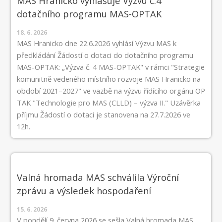
MAS Hranicko vyhlašuje Výzvu č.4
dotačního programu MAS-OPTAK
18. 6. 2026
MAS Hranicko dne 22.6.2026 vyhlásí Výzvu MAS k
předkládání Žádostí o dotaci do dotačního programu
MAS-OPTAK: „Výzva č. 4 MAS-OPTAK" v rámci "Strategie
komunitně vedeného místního rozvoje MAS Hranicko na
období 2021–2027" ve vazbě na výzvu řídícího orgánu OP
TAK "Technologie pro MAS (CLLD) – výzva II." Uzávěrka
příjmu Žádostí o dotaci je stanovena na 27.7.2026 ve
12h.
Valná hromada MAS schválila Výroční
zprávu a výsledek hospodaření
15. 6. 2026
V pondělí 9. června 2026 se sešla Valná hromada MAS